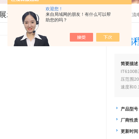
欢迎您！
展示
来自局域网的朋友！有什么可以帮
您现在的位置：
首页
>
产品展示
>
直流
助您的吗？
可编
简要描述
IT61
压范围20
速度和0.
完成的高
试场合有较
产品型号
口
厂商性质
更新时间