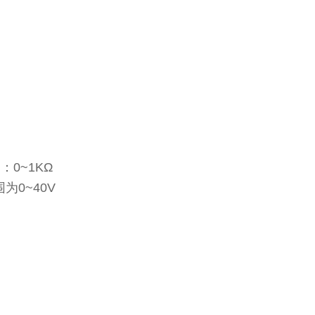
0~1KΩ
为0~40V