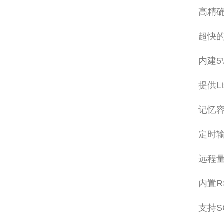
高精确
超快的
内建5
提供L
记忆容
定时输
远程
内置RS
支持S