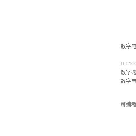
数字
IT6
数字毫
数字电
可编