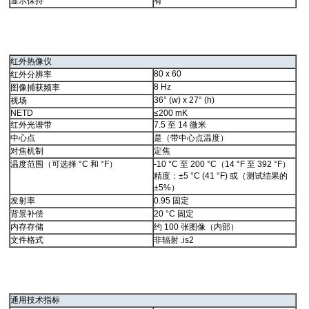
显示保持
有
红外热像仪
80 x 60
红外分辨率
8 Hz
图像捕获频率
36° (w) x 27° (h)
视场
NETD
≤200 mK
红外光谱带
7.5 至 14 微米
中心点
是（带中心点温度）
对焦机制
定焦
温度范围（可选择 °C 和 °F）
-10 °C 至 200 °C（14 °F 至 392 °F）
精度：±5 °C (41 °F) 或（测试结果的
±5%）
发射率
0.95 固定
背景补偿
20 °C 固定
内存存储
约 100 张图像（内部）
文件格式
非辐射 .is2
通用技术指标