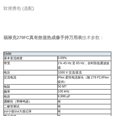
软便携包 (选配)
福禄克279FC真有效值热成像手持万用表
技术参数：
DMM
0.09%
基本直流精度
带宽
1% 45 Hz 至 65 Hz，全时段低通滤波
器
电压
1000 V 交流/直流
交流电流
iFlex 柔性电流探头（随 279 FC/iFlex
提供）
50 M?
电阻
100 kHz
频率
9,999 µF
电容
通断性（带蜂鸣器）
有
二极管测试
有
zui小值/zui大值记录
有