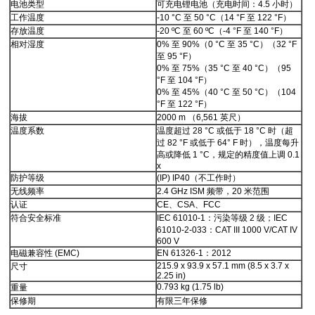
电池类型
可充电锂电池（充电时间：4.5 小时）
工作温度
-10 °C 至 50 °C（14 °F 至 122 °F）
存放温度
-20 ºC 至 60 ºC（-4 °F 至 140 °F）
相对湿度
0% 至 90%（0 °C 至 35 °C）（32 °F
至 95 °F）
0% 至 75%（35 °C 至 40 °C）（95
°F 至 104 °F）
0% 至 45%（40 °C 至 50 °C）（104
°F 至 122 °F）
海拔
2000 m （6,561 英尺）
温度系数
温度超过 28 °C 或低于 18 °C 时（超
过 82 °F 或低于 64° F 时），温度每升
高或降低 1 °C，规定的精度值上调 0.1
x
防护等级
(IP) IP40（不工作时）
无线频率
2.4 GHz ISM 频带，20 米范围
认证
CE、CSA、FCC
符合安全标准
IEC 61010-1：污染等级 2 级；IEC
61010-2-033：CAT III 1000 V/CAT IV
600 V
电磁兼容性 (EMC)
EN 61326-1：2012
215.9 x 93.9 x 57.1 mm (8.5 x 3.7 x
尺寸
2.25 in)
0.793 kg (1.75 lb)
重量
保修期
有限三年保修