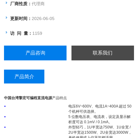
●工厂自动化●晶圆生产
厂商性质：
代理商
更新时间：
2026-06-05
访 问 量：
1159
产品咨询
联系我们
产品简介
中国台湾擎宏可编程直流电源
产品特点
电压6V~600V、电流1A~400A 超过 50
●
个机种可供选择。
5 位数电压表、电流表，设定及显示解
●
析度可达 0.1mV / 0.1mA。
外型轻巧，1U半宽达750W、1U全宽 /
●
2U半宽达1500W、2U全宽达3000W，
单机使用或上仪器架都适用。