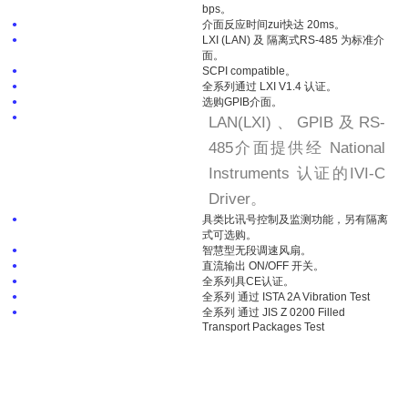
bps。
介面反应时间zui快达 20ms。
●
LXI (LAN) 及 隔离式RS-485 为标准介
●
面。
SCPI compatible。
●
全系列通过 LXI V1.4 认证。
●
选购GPIB介面。
●
●
LAN(LXI)、GPIB及RS-
485介面提供经 National
Instruments 认证的IVI-C
Driver。
具类比讯号控制及监测功能，另有隔离
●
式可选购。
智慧型无段调速风扇。
●
直流输出 ON/OFF 开关。
●
全系列具CE认证。
●
全系列 通过 ISTA 2A Vibration Test
●
全系列 通过 JIS Z 0200 Filled
●
Transport Packages Test