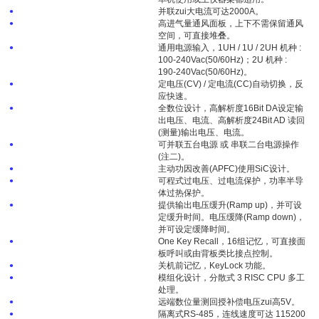
并联zui大电流可达2000A。
●
高进气量通风面板，上下不需保留通风
●
空间，可直接堆叠。
通用电源输入，1UH / 1U / 2UH 机种 :
●
100-240Vac(50/60Hz)；2U 机种 :
190-240Vac(50/60Hz)。
定电压(CV) / 定电流(CC)自动切换，反
●
应快速。
全数位设计，高解析度16Bit DA设定输
●
出电压、电流、高解析度24Bit AD 读回
(测量)输出电压、电流。
可并联五台电源 或 串联二台电源操作
●
(注二)。
主动功因改善(APFC)使用SiC设计。
●
可程式过电压、过电流保护，功率半导
●
体过热保护。
提供输出电压缓升(Ramp up)，并可设
●
定缓升时间。电压缓降(Ramp down)，
并可设定缓降时间。
One Key Recall，16组记忆，可直接面
●
板呼叫或由背板类比接点控制。
关机前记忆，KeyLock 功能。
●
模组化设计，分散式 3 RISC CPU 多工
●
处理。
远端数位量测回授补偿电压zui高5V。
●
隔离式RS-485，连线速度可达 115200
●