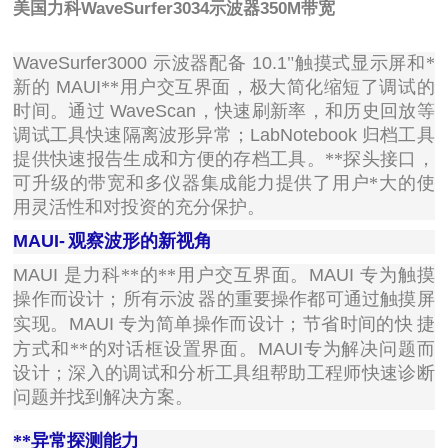
美国力科WaveSurfer3034示波器350M带宽
WaveSurfer3000
示波器配备
10.1
"触摸式显示屏和*
新的
MAUI
**用户交互界面，极大简化缩短了调试的
时间。通过
WaveScan
，快速刷新率，和历史回放等
调试工具快速隔离波形异常；
LabNotebook
归档工具
提供快速报告生成和方便的存档工具。**探头接口，
可升级的带宽和多仪器集成能力提供了用户*大的使
用灵活性和对投资的充分保护。
MAUI-
观察波形的新视角
MAUI
是力科**的**用户交互界面。
MAUI
专为触摸
操作而设计；所有示波
器的重要操作都可通过触摸屏
实现。
MAUI
专为简单操作而设计；节省时间的快
捷
方式和**的对话框设置界面。
MAUI
专为解决问题而
设计；深入的调试和分析工具组帮助工程师快速诊断
问题并找到解决方案。
**异常探测能力