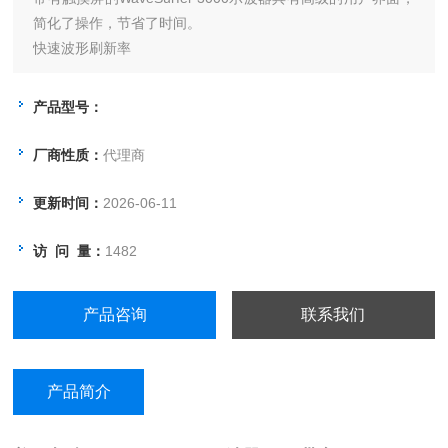
简化了操作，节省了时间。
快速波形刷新率
WaveSurfer3000 每秒钟13 万次的刷新频率非常适用于检测
产品型号：
随机的或非周期性的事件以简化异常信号的检测、甄别和调
试。快速变化的波形即使用肉眼也能够捕捉。
厂商性质：
代理商
更新时间：
2026-06-11
访 问 量：
1482
产品咨询
联系我们
产品简介