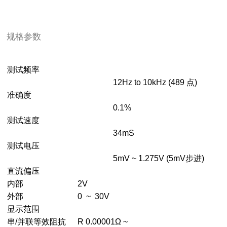
规格参数
测试频率
12Hz to 10kHz (489 点)
准确度
0.1%
测试速度
34mS
测试电压
5mV ~ 1.275V (5mV步进)
直流偏压
内部
2V
外部
0 ~ 30V
显示范围
串/并联等效阻抗
R 0.00001Ω ~