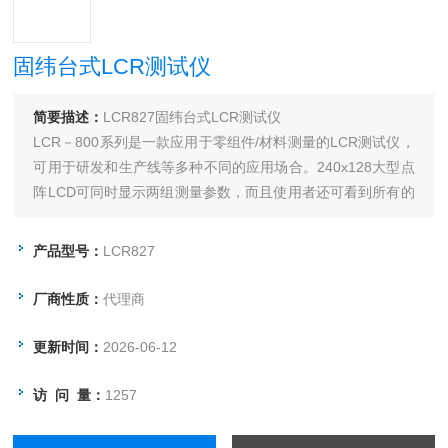
固纬台式LCR测试仪
简要描述：
LCR827固纬台式LCR测试仪
LCR－800系列是一款应用于零组件/材料测量的LCR测试仪，
可用于研发和生产线等多种不同的应用场合。240x128大型点
阵LCD可同时显示两组测量参数，而且使用者还可看到所有的
测试条件。测量参数的组合，采用Z佳的观测需求，像R/Q、
C/D、C/R和L/Q；LCR－821还具有更精确的阻抗测量模式，
产品型号：
LCR827
可以同时测量阻抗值和相位角。
厂商性质：
代理商
更新时间：
2026-06-12
访 问 量：
1257