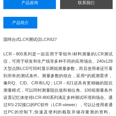
产品咨询
联系我们
产品简介
固纬台式LCR测试仪
LCR827
LCR
－
800
系列是一款应用于零组件
/
材料测量的
LCR
测试
仪，可用于研发和生产线等多种不同的应用场合。
240x128
大型点阵
LCD
可同时显示两组测量参数，而且使用者还可看
到所有的测试条件。测量参数的组合，采用*的观测需求，
像
R/Q
、
C/D
、
C/R
和
L/Q
；
LCR
－
821
还具有更精确的阻抗
测量模式，可以同时测量阻抗值和相位角。
100
组测量条件
设置记忆体使得
LCR-800
系列满足多种测试环境和场合。通
过
RS-232
接口的
PC
软件
（LCR-viewer）
，可以让使用者通
过
PC
的控制下
,
快速及便利的截取并储存量测的资料。