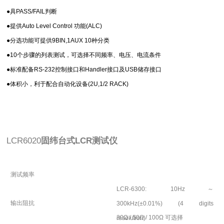
●具PASS/FAIL判断
●提供Auto Level Control 功能(ALC)
●分选功能可提供9BIN,1AUX 10种分类
●10个步骤的列表测试，可选择不同频率、电压、电流条件
●标准配备RS-232控制接口和Handler接口及USB储存接口
●体积小，利于配合自动化设备(2U,1/2 RACK)
LCR6020
固纬台式LCR测试仪
测试频率
LCR-6300: 10Hz
～
输出阻抗
300kHz(±0.01%) (4 digits
30Ω / 50Ω / 100Ω
可选择
resolution)