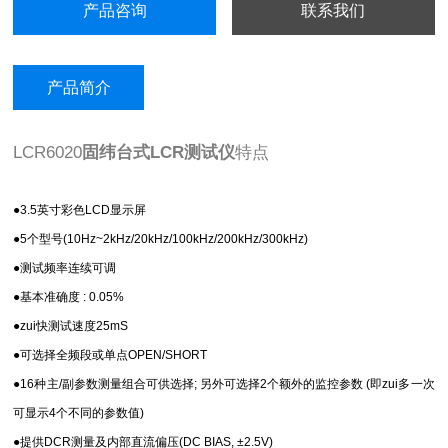
产品咨询
联系我们
产品简介
LCR6020
固纬台式LCR测试仪
特点
●3.5英寸彩色LCD显示屏
●5个型号(10Hz~2kHz/20kHz/100kHz/200kHz/300kHz)
●测试频率连续可调
●基本准确度 : 0.05%
●zui快测试速度25mS
●可选择全频段或单点OPEN/SHORT
●16种主/副参数测量组合可供选择; 另外可选择2个额外的监控参数 (即zui多一次
可显示4个不同的参数值)
●提供DCR测量及内部直流偏压(DC BIAS, ±2.5V)