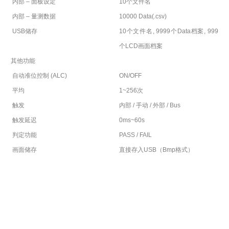
内部
–
面板设定
10
个文件名
内部
–
量测数据
10000 Data(.csv)
USB
储存
10
个文件名
, 9999
个
Data
档案
, 999
个
LCD
画面档案
其他功能
自动准位控制
(ALC)
ON/OFF
平均
1~256
次
触发
内部
/
手动
/
外部
/ Bus
触发延迟
0ms~60s
判定功能
PASS / FAIL
画面储存
直接存入
USB
（
Bmp
格式）