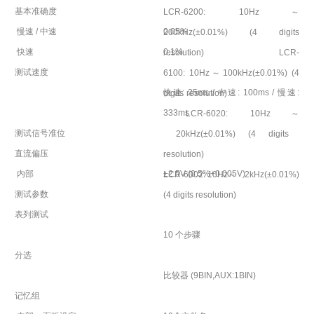
基本准确度
LCR-6200: 10Hz
～
慢速
/
中速
0.05%
200kHz(±0.01%) (4 digits
快速
0.1%
resolution)
LCR-
测试速度
6100: 10Hz
～
100kHz(±0.01%) (4
快速
: 25ms /
中速
: 100ms /
慢速
:
digits resolution)
333ms
LCR-6020: 10Hz
～
测试信号准位
20kHz(±0.01%) (4 digits
直流偏压
resolution)
内部
±2.5V (0.5%+0.005V)
LCR-6002: 10Hz
～
2kHz(±0.01%)
测试参数
(4 digits resolution)
表列测试
10
个步骤
分选
比较器
(9BIN,AUX:1BIN)
记忆组