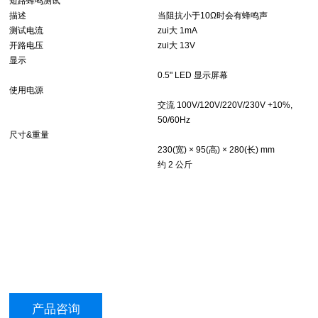
短路蜂鸣测试
描述
当阻抗小于10Ω时会有蜂鸣声
测试电流
zui大 1mA
开路电压
zui大 13V
显示
0.5" LED 显示屏幕
使用电源
交流 100V/120V/220V/230V +10%,
50/60Hz
尺寸&重量
230(宽) × 95(高) × 280(长) mm
约 2 公斤
产品咨询