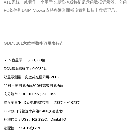
ATE系统，或看作一个用于长期监控或特征记录的数据记录器。它的
PC软件和DMM-Viewer支持多通道面板设置和扫描卡数据记录。
GDM8261
六位半数字万用表
特点
6 1/2位显示：1,200,000位
DCV基本精确度：0.0035%
双显示测量，真空荧光显示屏(VFD)
11种主要测量功能&10种高级测量功能
高分辨率：DCI 100pA；ACI 1nA
温度测量(RTD & 热电耦)范围：-200℃～+1820℃
USB接口传输速率高达2,400次读值/秒
标准接口：USB、RS-232C、Digital I/O
选配接口：GPIB或LAN