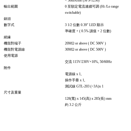
< 30mArms (SPS-1230)
輸出範圍
0 至額定電流連續可調 (Hi /Lo range
switchable)
錶頭
數字式
3 1/2 位數 0.39" LED 顯示
準確度 + ( 0.5% 讀值 + 2 位數)
絕緣
機殼對端子
20MΩ or above ( DC 500V )
機殼對電源線
30MΩ or above ( DC 500V )
使用電源
交流 115V/230V+10%, 50/60Hz
附件
電源線 x 1,
操作手冊 x 1,
測試線 GTL-203 (<3A)x 1
尺寸及重量
128(寬) x 145(高) x 285(長) mm
約 3.2 公斤