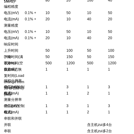
CC rms
80
20
160
40
1MHz)
编程精度
电压(mV)
0.1% +
10
50
10
50
电流(mA)
0.1% +
20
10
40
20
测量精度
电压(mV)
0.1% +
10
50
10
50
电流(mA)
0.1% +
20
10
40
20
响应时间
上升时间
50
100
50
100
(ms)
下降时间(满
50
150
50
150
载)(ms)
下降时间(空
500
1200
500
1200
载)(ms)
负载瞬态恢
1
1
1
1
复时间(Load
编程分辨率
change from
(PC远程控制
电压(mV)
1
3
1
3
50 to 100%)
模式)
电流(mA)
1
1
2
1
(ms)
测量分辨率
(PC远程控制
电压(mV)
1
3
1
3
模式)
电流(mA)
1
1
2
1
串联和并联
并联
含主机zui多4台
串联
含主机zui多2台