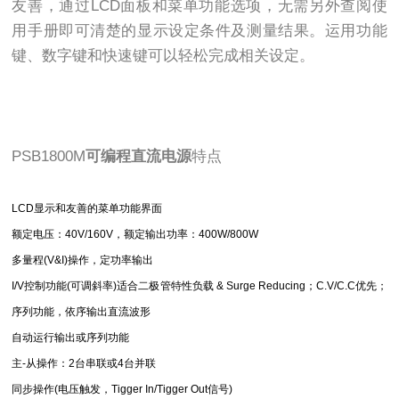
友善，通过LCD面板和菜单功能选项，无需另外查阅使
用手册即可清楚的显示设定条件及测量结果。运用功能
键、数字键和快速键可以轻松完成相关设定。
PSB1800M
可编程直流电源
特点
LCD显示和友善的菜单功能界面
额定电压：40V/160V，额定输出功率：400W/800W
多量程(V&I)操作，定功率输出
I/V控制功能(可调斜率)适合二极管特性负载 & Surge Reducing；C.V/C.C优先；
序列功能，依序输出直流波形
自动运行输出或序列功能
主-从操作：2台串联或4台并联
同步操作(电压触发，Tigger In/Tigger Out信号)