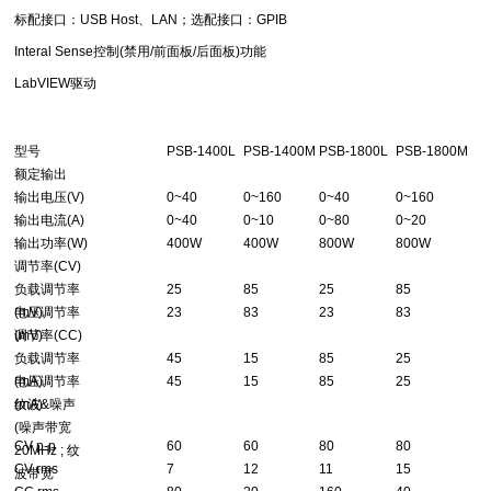
标配接口：USB Host、LAN；选配接口：GPIB
Interal Sense控制(禁用/前面板/后面板)功能
LabVIEW驱动
型号
PSB-1400L
PSB-1400M
PSB-1800L
PSB-1800M
额定输出
输出电压(V)
0~40
0~160
0~40
0~160
输出电流(A)
0~40
0~10
0~80
0~20
输出功率(W)
400W
400W
800W
800W
调节率(CV)
负载调节率
25
85
25
85
(mV)
电压调节率
23
83
23
83
(mV)
调节率(CC)
负载调节率
45
15
85
25
(mA)
电压调节率
45
15
85
25
(mA)
纹波&噪声
(噪声带宽
CV p-p
60
60
80
80
20MHz ; 纹
CV rms
7
12
11
15
波带宽