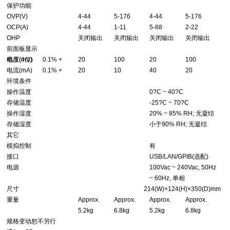
保护功能
OVP(V)
4-44
5-176
4-44
5-176
OCP(A)
4-44
1-11
5-88
2-22
OHP
关闭输出
关闭输出
关闭输出
关闭输出
前面板显示
精度(4位)
电压(mV)
0.1% +
20
100
20
100
电流(mA)
0.1% +
20
10
40
20
环境条件
操作温度
0?C ~ 40?C
存储温度
-25?C ~ 70?C
操作湿度
20% ~ 85% RH; 无凝结
存储湿度
小于90% RH; 无凝结
其它
模拟控制
有
接口
USB/LAN/GPIB(选配)
电源
100Vac ~ 240Vac, 50Hz
~ 60Hz, 单相
尺寸
214(W)×124(H)×350(D)mm
重量
Approx.
Approx.
Approx.
Approx.
5.2kg
6.8kg
5.2kg
6.8kg
规格变动恕不另行