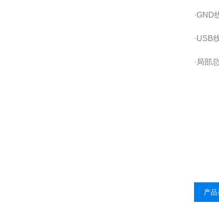
·GND
·USB
·局部
产品