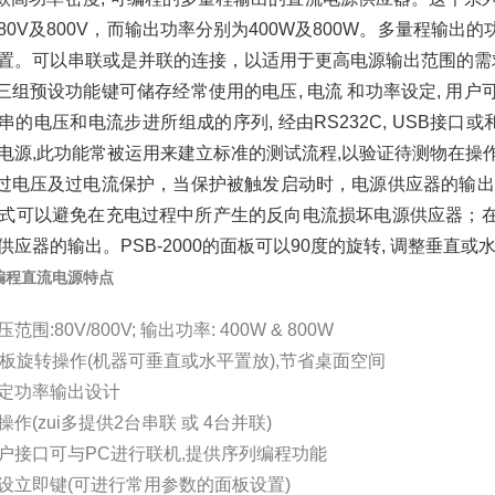
80V及800V，而输出功率分别为400W及800W。多量程输
置。可以串联或是并联的连接，以适用于更高电源输出范围的需
供三组预设功能键可储存经常使用的电压, 电流 和功率设定, 
串的电压和电流步进所组成的序列, 经由RS232C, USB接口或和选
电源,此功能常被运用来建立标准的测试流程,以验证待测物在操
有过电压及过电流保护，当保护被触发启动时，电源供应器的输
Ω模式可以避免在充电过程中所产生的反向电流损坏电源供应器
供应器的输出。PSB-2000的面板可以90度的旋转, 调整垂直
编程直流电源
特点
范围:80V/800V; 输出功率: 400W & 800W
面板旋转操作(机器可垂直或水平置放),节省桌面空间
定功率输出设计
作(zui多提供2台串联 或 4台并联)
户接口可与PC进行联机,提供序列编程功能
设立即键(可进行常用参数的面板设置)