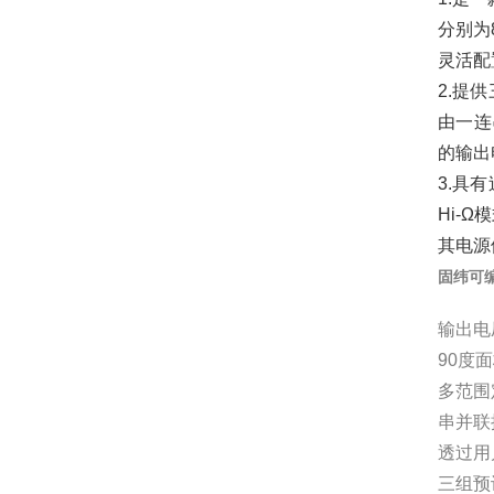
分别为
灵活配
2.提
由一连
的输出
3.具
Hi-
其电源
固纬可
输出电压
90度
多范围
串并联操
透过用
三组预