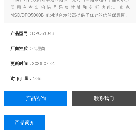
器拥有杰出的信号采集性能和分析功能。泰克
MSO/DPO5000B 系列混合示波器提供了优异的信号保真度、
2 GHz 和 10 GS/s 采样速率、以及高级分析和数学功能，满
足您的工作台和实验室需要。MSO 型号包括 16 条数字定时
产品型号：
DPO5104B
通道，所有型号可以配备为解码常用的串行协议，为您的系统
提供全面视图。
厂商性质：
代理商
更新时间：
2026-07-01
访 问 量：
1058
产品咨询
联系我们
产品简介