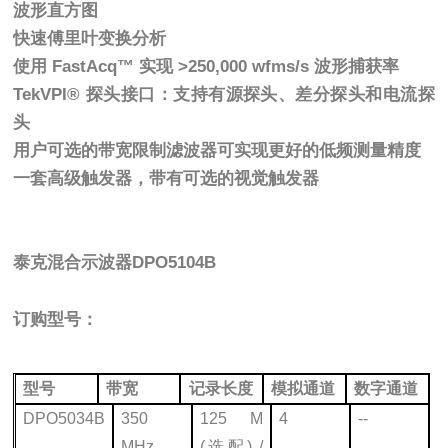
波形直方图
快速傅里叶变换分析
使用 FastAcq™ 实现 >250,000 wfms/s 波形捕获率
TekVPI® 探头接口：支持有源探头、差分探头和电流探
头
用户可选的带宽限制滤波器可实现更好的低频测量精度
一套高级触发器，带有可选的视觉触发器
泰克混合示波器
DPO5104B
订购型号：
型号
带宽
记录长度
模拟通道
数字通道
DPO5034B
350
125 M
4
--
MHz
(
选配) /